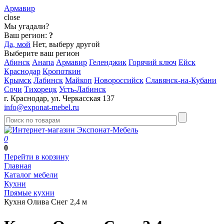
Армавир
close
Мы угадали?
Ваш регион:
?
Да, мой
Нет, выберу другой
Выберите ваш регион
Абинск
Анапа
Армавир
Геленджик
Горячий ключ
Ейск
Краснодар
Кропоткин
Крымск
Лабинск
Майкоп
Новороссийск
Славянск-на-Кубани
Сочи
Тихорецк
Усть-Лабинск
г. Краснодар, ул. Черкасская 137
info@exponat-mebel.ru
0
0
Перейти в корзину
Главная
Каталог мебели
Кухни
Прямые кухни
Кухня Олива Снег 2,4 м