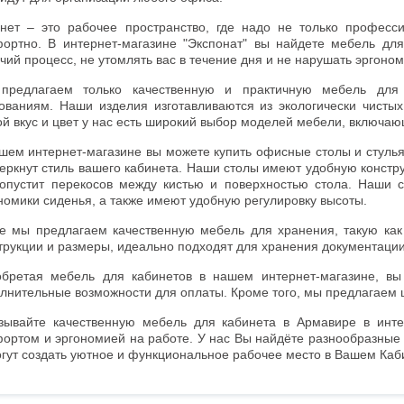
нет – это рабочее пространство, где надо не только професси
ортно. В интернет-магазине "Экспонат" вы найдете мебель для
чий процесс, не утомлять вас в течение дня и не нарушать эргоно
предлагаем только качественную и практичную мебель для 
ованиям. Наши изделия изготавливаются из экологически чистых
й вкус и цвет у нас есть широкий выбор моделей мебели, включающ
шем интернет-магазине вы можете купить офисные столы и стулья,
еркнут стиль вашего кабинета. Наши столы имеют удобную констру
опустит перекосов между кистью и поверхностью стола. Наши с
номики сиденья, а также имеют удобную регулировку высоты.
е мы предлагаем качественную мебель для хранения, такую ка
трукции и размеры, идеально подходят для хранения документации
бретая мебель для кабинетов в нашем интернет-магазине, вы
лнительные возможности для оплаты. Кроме того, мы предлагаем ш
зывайте качественную мебель для кабинета в Армавире в инте
ортом и эргономией на работе. У нас Вы найдёте разнообразные
гут создать уютное и функциональное рабочее место в Вашем Каб