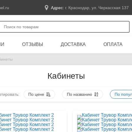
el.ru
Адрес:
г. Краснодар, ул. Черкасская 137
ЛИ
ОТЗЫВЫ
ДОСТАВКА
ОПЛАТА
бинеты
Кабинеты
тировать:
По цене
По названию
По попу