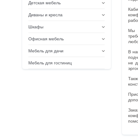
Детская мебель
Каби
Диваны и кресла
комф
рабо
Шкафы
Мы 
треб
Офисная мебель
любо
Мебель для дачи
В на
подч
Мебель для гостиниц
не д
эрго
Такж
конс
Прио
допо
Зака
комф
помо