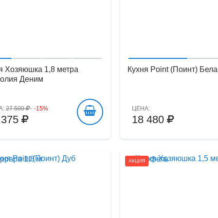
я Хозяюшка 1,8 метра
Кухня Point (Поинт) Бела
олия Деним
А:
27 500
-15%
ЦЕНА:
 375
18 480
АКЦИЯ