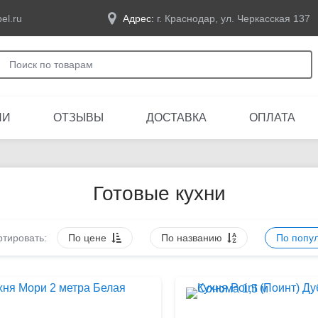
el.ru
Адрес:
г. Краснодар, ул. Черкасская 137
ЛИ
ОТЗЫВЫ
ДОСТАВКА
ОПЛАТА
Готовые кухни
тировать:
По цене
По названию
По попу