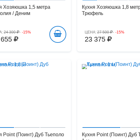
я Хозяюшка 1,5 метра
Кухня Хозяюшка 1,8 мет
олия / Деним
Трюфель
А:
24 300
-15%
ЦЕНА:
27 500
-15%
 655
23 375
я Point (Поинт) Дуб Тьеполо
Кухня Point (Поинт) Дуб