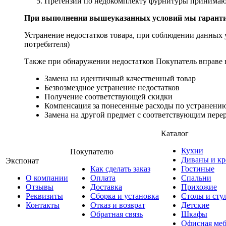
Претензии по недокомплекту фурнитуры принимаютс
При выполнении вышеуказанных условий мы гарантир
Устранение недостатков товара, при соблюдении данных у
потребителя)
Также при обнаружении недостатков Покупатель вправе в
Замена на идентичный качественный товар
Безвозмездное устранение недостатков
Получение соответствующей скидки
Компенсация за понесенные расходы по устранению
Замена на другой предмет с соответствующим перер
Каталог
Кухни
Покупателю
Диваны и кр
Экспонат
Как сделать заказ
Гостиные
О компании
Оплата
Спальни
Отзывы
Доставка
Прихожие
Реквизиты
Сборка и установка
Столы и сту
Контакты
Отказ и возврат
Детские
Обратная связь
Шкафы
Офисная меб