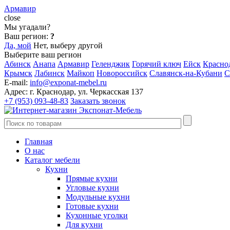
Армавир
close
Мы угадали?
Ваш регион:
?
Да, мой
Нет, выберу другой
Выберите ваш регион
Абинск
Анапа
Армавир
Геленджик
Горячий ключ
Ейск
Красно
Крымск
Лабинск
Майкоп
Новороссийск
Славянск-на-Кубани
С
E-mail:
info@exponat-mebel.ru
Адрес:
г. Краснодар, ул. Черкасская 137
+7 (953) 093-48-83
Заказать звонок
Главная
О нас
Каталог мебели
Кухни
Прямые кухни
Угловые кухни
Модульные кухни
Готовые кухни
Кухонные уголки
Для кухни