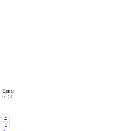
Цена:
6 151
+
-