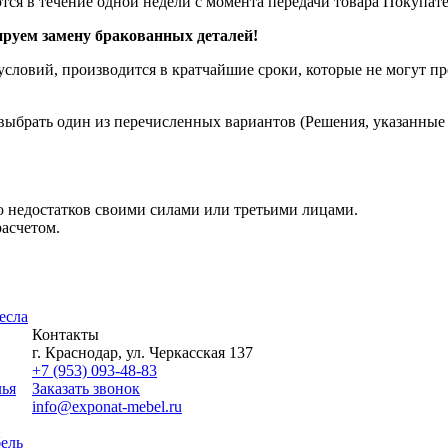
я в течение одной недели с момента передачи товара Покупат
уем замену бракованных деталей!
словий, производится в кратчайшие сроки, которые не могут пре
ыбрать один из перечисленных вариантов (Решения, указанные в
 недостатков своими силами или третьими лицами.
асчетом.
есла
Контакты
г. Краснодар, ул. Черкасская 137
+7 (953) 093-48-83
лья
Заказать звонок
info@exponat-mebel.ru
ель