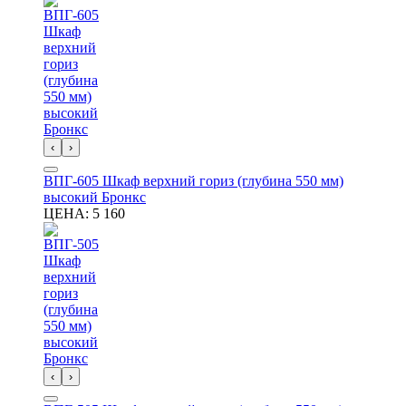
‹
›
ВПГ-605 Шкаф верхний гориз (глубина 550 мм)
высокий Бронкс
ЦЕНА:
5 160
‹
›