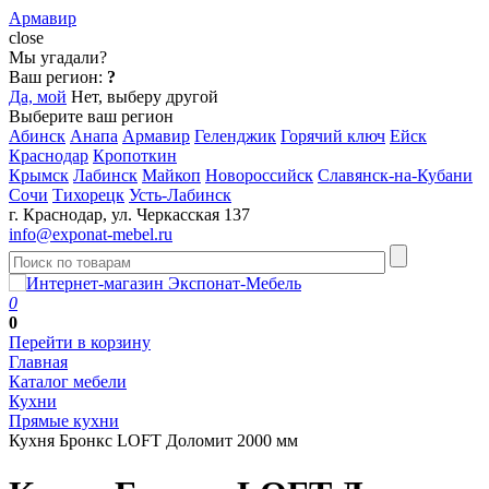
Армавир
close
Мы угадали?
Ваш регион:
?
Да, мой
Нет, выберу другой
Выберите ваш регион
Абинск
Анапа
Армавир
Геленджик
Горячий ключ
Ейск
Краснодар
Кропоткин
Крымск
Лабинск
Майкоп
Новороссийск
Славянск-на-Кубани
Сочи
Тихорецк
Усть-Лабинск
г. Краснодар, ул. Черкасская 137
info@exponat-mebel.ru
0
0
Перейти в корзину
Главная
Каталог мебели
Кухни
Прямые кухни
Кухня Бронкс LOFT Доломит 2000 мм