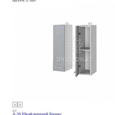
‹
›
А-20 Шкаф верхний Бронкс