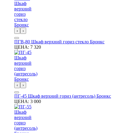
‹
›
ПГВ-80 Шкаф верхний гориз стекло Бронкс
ЦЕНА:
7 320
‹
›
ПГ-45 Шкаф верхний гориз (антресоль) Бронкс
ЦЕНА:
3 000