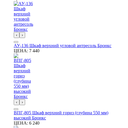
‹
›
АУ-136 Шкаф верхний угловой антресоль Бронкс
ЦЕНА:
7 440
‹
›
ВПГ-805 Шкаф верхний гориз (глубина 550 мм)
высокий Бронкс
ЦЕНА:
6 240