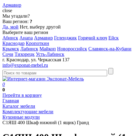
Армавир
close
Мы угадали?
Ваш регион:
?
Да, мой
Нет, выберу другой
Выберите ваш регион
Абинск
Анапа
Армавир
Геленджик
Горячий ключ
Ейск
Краснодар
Кропоткин
Крымск
Лабинск
Майкоп
Новороссийск
Славянск-на-Кубани
Сочи
Тихорецк
Усть-Лабинск
г. Краснодар, ул. Черкасская 137
info@exponat-mebel.ru
0
0
Перейти в корзину
Главная
Каталог мебели
Комплектующие мебели
Кухонные модули
С1ЯШ 400 Шкаф нижний (1 ящик) Гранд