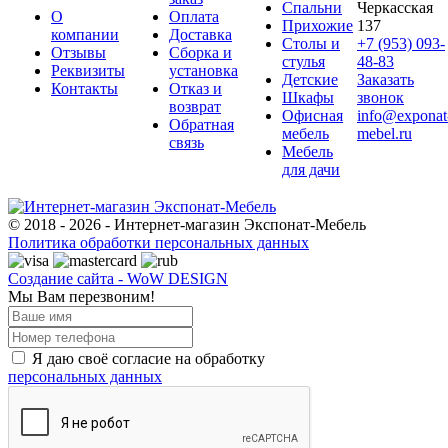
Спальни
Черкасская
О
Оплата
Прихожие
137
компании
Доставка
Столы и
+7 (953) 093-
Отзывы
Сборка и
стулья
48-83
Реквизиты
установка
Детские
Заказать
Контакты
Отказ и
Шкафы
звонок
возврат
Офисная
info@exponat
Обратная
мебель
mebel.ru
связь
Мебель
для дачи
© 2018 - 2026 - Интернет-магазин Экспонат-Мебель
Политика обработки персональных данных
Создание сайта - WoW DESIGN
Мы Вам перезвоним!
Я даю своё согласие на обработку
персональных данных