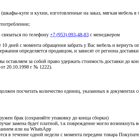
шкафы-купе и кухни, изготовленные на заказ, мягкая мебель в 
употреблении;
 связаться по телефону
+7 (953) 093-48-83
с менеджером
10 дней с момента обращения забрать у Вас мебель и вернуть о
ержания определяется продавцом, и зависят от региона доставки
мы оставляем за собой право удержать стоимость доставки до кон
от 20.10.1998 г № 1222).
должен посчитать количество единиц, указанных в документах 
ружен брак (сохраняйте упаковку до конца сборки)
чае замена будет платной, т.к повреждение могло возникнуть в
исанием или на WhatsApp
я в течение одной недели с момента передачи товара Покупат