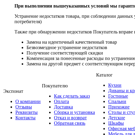
При выполнении вышеуказанных условий мы гарантир
Устранение недостатков товара, при соблюдении данных у
потребителя)
Также при обнаружении недостатков Покупатель вправе в
Замена на идентичный качественный товар
Безвозмездное устранение недостатков
Получение соответствующей скидки
Компенсация за понесенные расходы по устранению
Замена на другой предмет с соответствующим перер
Каталог
Кухни
Покупателю
Диваны и кр
Экспонат
Как сделать заказ
Гостиные
О компании
Оплата
Спальни
Отзывы
Доставка
Прихожие
Реквизиты
Сборка и установка
Столы и сту
Контакты
Отказ и возврат
Детские
Обратная связь
Шкафы
Офисная меб
Мебель для 