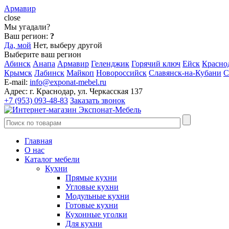
Армавир
close
Мы угадали?
Ваш регион:
?
Да, мой
Нет, выберу другой
Выберите ваш регион
Абинск
Анапа
Армавир
Геленджик
Горячий ключ
Ейск
Красно
Крымск
Лабинск
Майкоп
Новороссийск
Славянск-на-Кубани
С
E-mail:
info@exponat-mebel.ru
Адрес:
г. Краснодар, ул. Черкасская 137
+7 (953) 093-48-83
Заказать звонок
Главная
О нас
Каталог мебели
Кухни
Прямые кухни
Угловые кухни
Модульные кухни
Готовые кухни
Кухонные уголки
Для кухни