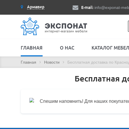
Армавир
E-mail:
info@exponat-meb
ГЛАВНАЯ
О НАС
КАТАЛОГ МЕБЕ
Главная
Новости
Бесплатная доставка по Краснод
Бесплатная до
Спешим напомнить! Для наших покупателе