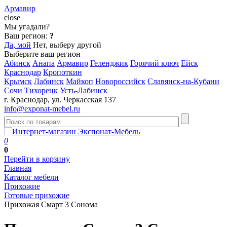
Армавир
close
Мы угадали?
Ваш регион:
?
Да, мой
Нет, выберу другой
Выберите ваш регион
Абинск
Анапа
Армавир
Геленджик
Горячий ключ
Ейск
Краснодар
Кропоткин
Крымск
Лабинск
Майкоп
Новороссийск
Славянск-на-Кубани
Сочи
Тихорецк
Усть-Лабинск
г. Краснодар, ул. Черкасская 137
info@exponat-mebel.ru
0
0
Перейти в корзину
Главная
Каталог мебели
Прихожие
Готовые прихожие
Прихожая Смарт 3 Сонома