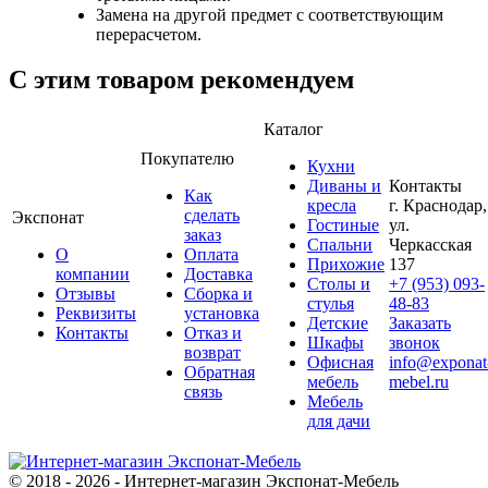
Замена на другой предмет с соответствующим
перерасчетом.
С этим товаром рекомендуем
Каталог
Покупателю
Кухни
Диваны и
Контакты
Как
кресла
г. Краснодар,
сделать
Экспонат
Гостиные
ул.
заказ
Спальни
Черкасская
О
Оплата
Прихожие
137
компании
Доставка
Столы и
+7 (953) 093-
Отзывы
Сборка и
стулья
48-83
Реквизиты
установка
Детские
Заказать
Контакты
Отказ и
Шкафы
звонок
возврат
Офисная
info@exponat
Обратная
мебель
mebel.ru
связь
Мебель
для дачи
© 2018 - 2026 - Интернет-магазин Экспонат-Мебель