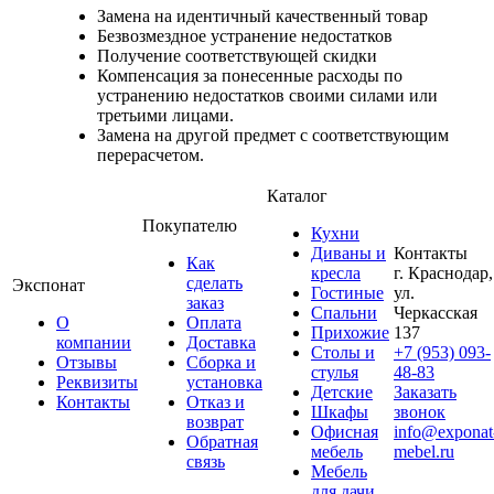
Замена на идентичный качественный товар
Безвозмездное устранение недостатков
Получение соответствующей скидки
Компенсация за понесенные расходы по
устранению недостатков своими силами или
третьими лицами.
Замена на другой предмет с соответствующим
перерасчетом.
Каталог
Покупателю
Кухни
Диваны и
Контакты
Как
кресла
г. Краснодар,
сделать
Экспонат
Гостиные
ул.
заказ
Спальни
Черкасская
О
Оплата
Прихожие
137
компании
Доставка
Столы и
+7 (953) 093-
Отзывы
Сборка и
стулья
48-83
Реквизиты
установка
Детские
Заказать
Контакты
Отказ и
Шкафы
звонок
возврат
Офисная
info@exponat
Обратная
мебель
mebel.ru
связь
Мебель
для дачи