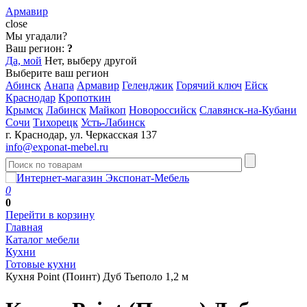
Армавир
close
Мы угадали?
Ваш регион:
?
Да, мой
Нет, выберу другой
Выберите ваш регион
Абинск
Анапа
Армавир
Геленджик
Горячий ключ
Ейск
Краснодар
Кропоткин
Крымск
Лабинск
Майкоп
Новороссийск
Славянск-на-Кубани
Сочи
Тихорецк
Усть-Лабинск
г. Краснодар, ул. Черкасская 137
info@exponat-mebel.ru
0
0
Перейти в корзину
Главная
Каталог мебели
Кухни
Готовые кухни
Кухня Point (Поинт) Дуб Тьеполо 1,2 м