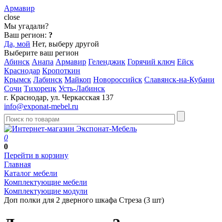
Армавир
close
Мы угадали?
Ваш регион:
?
Да, мой
Нет, выберу другой
Выберите ваш регион
Абинск
Анапа
Армавир
Геленджик
Горячий ключ
Ейск
Краснодар
Кропоткин
Крымск
Лабинск
Майкоп
Новороссийск
Славянск-на-Кубани
Сочи
Тихорецк
Усть-Лабинск
г. Краснодар, ул. Черкасская 137
info@exponat-mebel.ru
0
0
Перейти в корзину
Главная
Каталог мебели
Комплектующие мебели
Комплектующие модули
Доп полки для 2 дверного шкафа Стреза (3 шт)