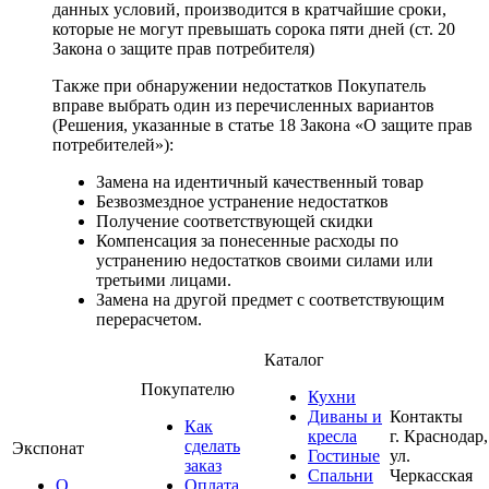
данных условий, производится в кратчайшие сроки,
которые не могут превышать сорока пяти дней (ст. 20
Закона о защите прав потребителя)
Также при обнаружении недостатков Покупатель
вправе выбрать один из перечисленных вариантов
(Решения, указанные в статье 18 Закона «О защите прав
потребителей»):
Замена на идентичный качественный товар
Безвозмездное устранение недостатков
Получение соответствующей скидки
Компенсация за понесенные расходы по
устранению недостатков своими силами или
третьими лицами.
Замена на другой предмет с соответствующим
перерасчетом.
Каталог
Покупателю
Кухни
Диваны и
Контакты
Как
кресла
г. Краснодар,
сделать
Экспонат
Гостиные
ул.
заказ
Спальни
Черкасская
О
Оплата