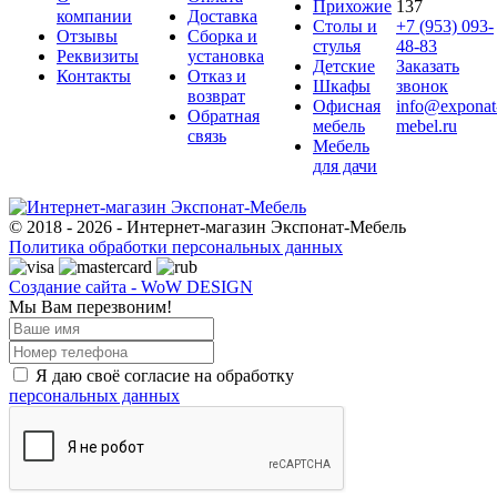
Прихожие
137
компании
Доставка
Столы и
+7 (953) 093-
Отзывы
Сборка и
стулья
48-83
Реквизиты
установка
Детские
Заказать
Контакты
Отказ и
Шкафы
звонок
возврат
Офисная
info@exponat
Обратная
мебель
mebel.ru
связь
Мебель
для дачи
© 2018 - 2026 - Интернет-магазин Экспонат-Мебель
Политика обработки персональных данных
Создание сайта - WoW DESIGN
Мы Вам перезвоним!
Я даю своё согласие на обработку
персональных данных